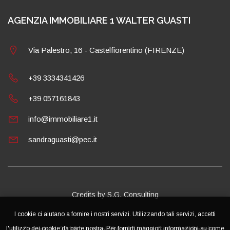
AGENZIA IMMOBILIARE 1 WALTER GUASTI
Via Palestro, 16 - Castelfiorentino (FIRENZE)
+39 3334341426
+39 057161843
info@immobiliare1.it
sandraguasti@pec.it
Credits by S.G. Consulting
I cookie ci aiutano a fornire i nostri servizi. Utilizzando tali servizi, accetti
l'utilizzo dei cookie da parte nostra. Per fornirti maggiori informazioni su come
© Copyright 2018 - Immobiliare1 Valter Guasti di Sandra