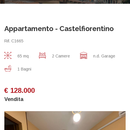
Appartamento - Castelfiorentino
Rif. C1665
65 mq
2 Camere
n.d. Garage
1 Bagni
€ 128.000
Vendita