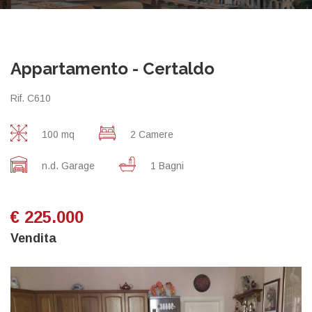
Appartamento - Certaldo
Rif. C610
100 mq
2 Camere
n.d. Garage
1 Bagni
€ 225.000
Vendita